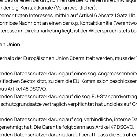
er Betroffenen beruht, können die Betroffenen ihre Einwilligu
 der o.g. Kontaktkanäle (Verantwortlicher).
erechtigten Interesses, mithin auf Artikel 6 Absatz 1 Satz 1 l
ormlose Nachricht an einen der o.g. Kontaktkanäle (Verantwort
teresse im Direktmarketing liegt; ist der Widerspruch stets b
hen Union
rhalb der Europäischen Union übermittelt werden, muss der
genden Datenschutzerklärung auf einen sog. Angemessenheitsb
zifischen Sektor sitzt, zu dem die EU-Kommission beschlosse
aus Artikel 45 DSGVO.
enden Datenschutzerklärung auf die sog. EU-Standardvertrags
chutzgrundsätze vertraglich verpflichtet hat und dies auf G
genden Datenschutzerklärung auf sog. verbindliche, interne D
enehmigt hat. Die Garantie folgt dann aus Artikel 47 DSGVO.
enden Datenschutzerklärung darauf beruft, dass die Betroffen