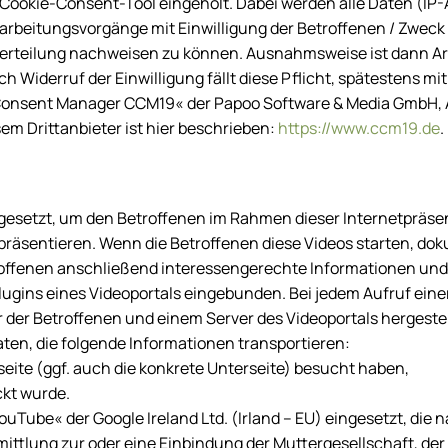
Cookie-Consent-Tool eingeholt. Dabei werden alle Daten (IP-
eitungsvorgänge mit Einwilligung der Betroffenen / Zweck 
serteilung nachweisen zu können. Ausnahmsweise ist dann Artike
 Widerruf der Einwilligung fällt diese Pflicht, spätestens mi
Consent Manager CCM19
« der
Papoo Software & Media GmbH
,
em Drittanbieter ist hier beschrieben:
https://www.ccm19.de
.
gesetzt, um den Betroffenen im Rahmen dieser Internetpräsen
präsentieren. Wenn die Betroffenen diese Videos starten, dok
offenen anschließend interessengerechte Informationen und
ugins eines Videoportals eingebunden. Bei jedem Aufruf einer 
der Betroffenen und einem Server des Videoportals hergestel
ten, die folgende Informationen transportieren:
tseite (ggf. auch die konkrete Unterseite) besucht haben,
ckt wurde.
uTube« der Google Ireland Ltd. (Irland – EU) eingesetzt, die n
ttlung zur oder eine Einbindung der Muttergesellschaft, der 