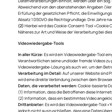
Datenverarbeitungen einholt, werden über ein sog. 
Abweichend von den obenstehenden Angaben (Verarb
Erfüllung der gesetzlichen Pflicht, die Einwilligung
Absatz 1 DSGVO die Rechtsgrundlage. Drei Jahre nach
(2)
Hierbei wird das Cookie-Consent-Tool »
Cookie 
Näheres zur Art und Weise der Verarbeitung bei dies
Videowiedergabe-Tools
In aller Kürze:
Es wird ein Videowiedergabe-Tool ein
Verantwortlichen seine und/oder fremde Videos zu 
Videowiedergabe-Lösung als auch wir, um den Betr
Verarbeitung im Detail:
Auf unserer Website sind Pl
wird eine direkte Verbindung zwischen dem Browser 
Daten, die verarbeitet werden:
Cookie-basierte Da
(1) Information, dass die Betroffenen diese Interne
(2) Information, dass ein bestimmtes Video angekli
Drittanbieter:
Es wird das Videowiedergabe-Tool »Yo
jedoch nicht auszuschließen, dass eine Datenübermi