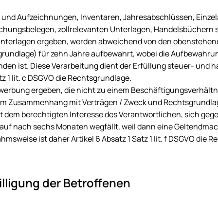
 und Aufzeichnungen, Inventaren, Jahresabschlüssen, Einze
chungsbelegen, zollrelevanten Unterlagen, Handelsbüchern s
unterlagen ergeben, werden abweichend von den obenstehen
ndlage) für zehn Jahre aufbewahrt, wobei die Aufbewahrungs
n ist. Diese Verarbeitung dient der Erfüllung steuer- und ha
z 1 lit. c DSGVO die Rechtsgrundlage.
werbung ergeben, die nicht zu einem Beschäftigungsverhältn
m Zusammenhang mit Verträgen / Zweck und Rechtsgrundlag
t dem berechtigten Interesse des Verantwortlichen, sich geg
Ablauf nach sechs Monaten wegfällt, weil dann eine Geltendma
ahmsweise ist daher Artikel 6 Absatz 1 Satz 1 lit. f DSGVO die 
lligung der Betroffenen