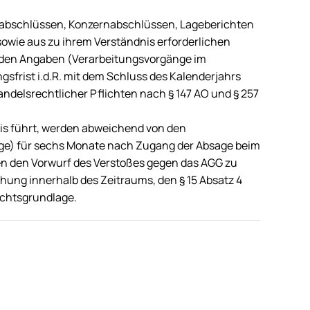
labschlüssen, Konzernabschlüssen, Lageberichten
owie aus zu ihrem Verständnis erforderlichen
den Angaben (Verarbeitungsvorgänge im
frist i.d.R. mit dem Schluss des Kalenderjahrs
ndelsrechtlicher Pflichten nach § 147 AO und § 257
is führt, werden abweichend von den
e) für sechs Monate nach Zugang der Absage beim
en den Vorwurf des Verstoßes gegen das AGG zu
chung innerhalb des Zeitraums, den § 15 Absatz 4
Rechtsgrundlage.