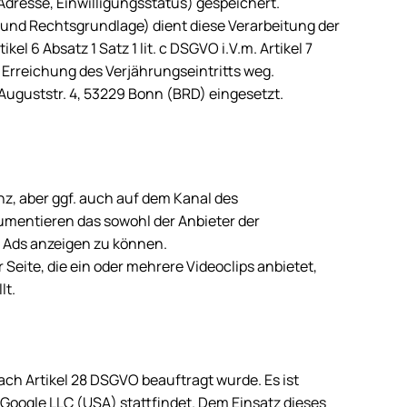
Adresse, Einwilligungsstatus) gespeichert.
und Rechtsgrundlage) dient diese Verarbeitung der
l 6 Absatz 1 Satz 1 lit. c DSGVO i.V.m. Artikel 7
t Erreichung des Verjährungseintritts weg.
Auguststr. 4,
53229 Bonn
(BRD) eingesetzt.
z, aber ggf. auch auf dem Kanal des
umentieren das sowohl der Anbieter der
 Ads anzeigen zu können.
Seite, die ein oder mehrere Videoclips anbietet,
lt.
ach Artikel 28 DSGVO beauftragt wurde. Es ist
Google LLC (USA) stattfindet. Dem Einsatz dieses