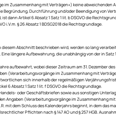
nge im Zusammenhang mit Verträgen«) keine abweichenden A
ie Begründung, Durchführung und/oder Beendigung von Vertr
ist dann Artikel 6 Absatz 1 Satz 1 lit. b DSGVO die Rechtsgrun
VO i.V.m. § 26 Absatz 1 BDSG2018 die Rechtsgrundlage.
diesem Abschnitt beschrieben wird, werden so lang verarbeit
 Eine längere Aufbewahrung, die unabhängig von der in Satz 
ahre aufbewahrt, wobei dieser Zeitraum am 31. Dezember des 
en (Verarbeitungsvorgänge im Zusammenhang mit Verträgen 
twortlichen sich innerhalb der regelmäßigen Verjährungsfri
kel 6 Absatz 1 Satz 1 lit. f DSGVO die Rechtsgrundlage.
ndels- oder Geschäftsbriefen sowie aus sonstigen Unterlage
en Angaben (Verarbeitungsvorgänge im Zusammenhang mit V
d.R. mit dem Schluss des Kalenderjahrs beginnt, in dem das 
rechtlicher Pflichten nach § 147 AO und § 257 HGB. Ausnahmswei